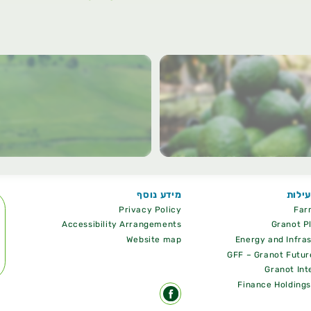
ילות
מידע נוסף
Privacy Policy
Far
Accessibility Arrangements
Granot P
Website map
Energy and Infra
GFF – Granot Futur
Granot Int
Finance Holding