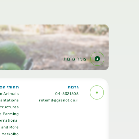
צומח גרנות
גרנות
תחומי הפע
m Animals
04-6321605
lantations
rotemd@granot.co.il
structures
e Farming
ernational
s and More
Markolbo