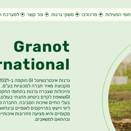
ומי הפעילות
מרכולבו
משקי גרנות
צור קשר
למערכת ה
Granot
rnational
גרנות אינטרנשיונל
GI
הוקמה ב-2021 בבעלות של קבוצת גרנות ו-
מקבוצת מאיר
חברה למכוניות בע"מ, 
והיכולות שצברה גרנות בתחומי
החקלא
GI
שואפת לקדם ביטחון תזונתי בעולם,
בעלי החיים ואיכות הסביבה. החברה פ
ליווי וייעוץ בפרויקטים לאומיים ובינל
מקומיים
והיא מציעה פתרונות איכותיי
ובהתאם למשאבים.